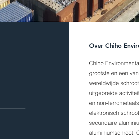
Over Chiho Envi
Chiho Environmental
grootste en een va
wereldwijde schroot
uitgebreide activitei
en non-ferrometaals
elektronisch schroo
secundaire alumini
aluminiumschroot. 