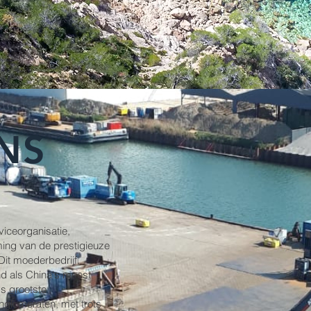
NS
iceorganisatie,
ming van de prestigieuze
it moederbedrijf,
d als China's meest
s grootste
glomeraten, met trots