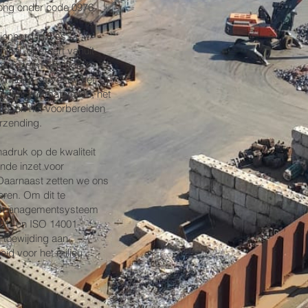
ong onder code 0976.
ioneerd in Oss,
minal, opereert vanuit
kantoor en een goed
ijkheden omvatten het
gekochte materialen, het
oles en het voorbereiden
rzending.
adruk op de kwaliteit
ende inzet voor
 Daarnaast zetten we ons
eren. Om dit te
t managementsysteem
01- en ISO 14001-
e toewijding aan
eid voor het milieu.