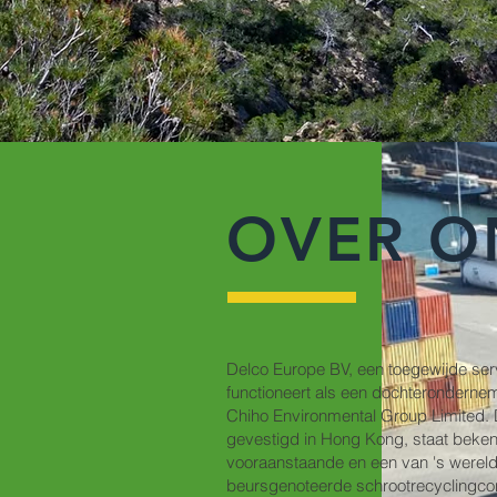
OVER O
Delco Europe BV, een toegewijde serv
functioneert als een dochteronderne
Chiho Environmental Group Limited. D
gevestigd in Hong Kong, staat beken
vooraanstaande en een van 's wereld
beursgenoteerde schrootrecyclingcon