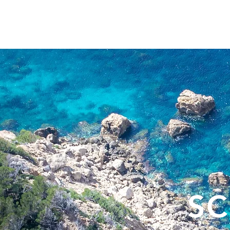
Delco
Europa
S