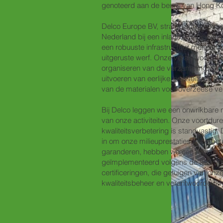
genoteerd aan de beurs van Hong K
Delco Europe BV, strategisch geposit
Nederland bij een inland containerter
een robuuste infrastructuur met een 
uitgeruste werf. Onze verantwoordel
organiseren van de verzameling van 
uitvoeren van eerlijke kwaliteitscontr
van de materialen voor overzeese ve
Bij Delco leggen we een onwrikbare n
van onze activiteiten. Onze voortdur
kwaliteitsverbetering is standvastig.
in om onze milieuprestaties te verbet
garanderen, hebben we een robuus
geïmplementeerd volgens de ISO 90
certificeringen, die getuigen van onz
kwaliteitsbeheer en verantwoordelijkh