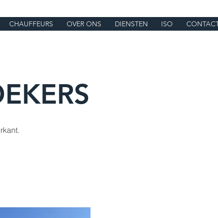
CHAUFFEURS
OVER ONS
DIENSTEN
ISO
CONTAC
OEKERS
rkant.