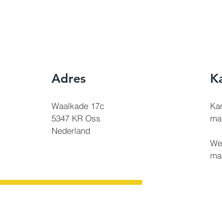
Adres
K
Waalkade 17c
Kan
5347 KR Oss
ma-
Nederland
We
ma-